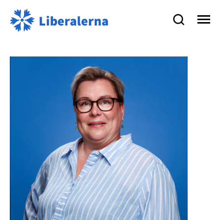
Liberalerna
på
Åland