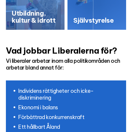
Utbildning,
kultur & idrott
Självstyrelse
Vad jobbar Liberalerna för?
Vi liberaler arbetar inom alla politikområden och
arbetar bland annat för:
Individens rättigheter och icke-
diskriminering
Ekonomi i balans
Förbättrad konkurrenskraft
Ett hållbart Åland