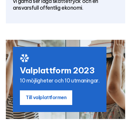
vi gärna ser låga skattetryck och en
ansvarsfull offentlig ekonomi.
Valplattform 2023
10 möjligheter och 10 utmaningar.
Till valplattformen