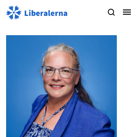
Liberalerna
på
Åland