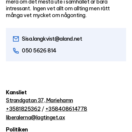
mera om det mesta ute i samhället är bara
intressant. Ingen vet allt om allting men rätt
många vet mycket om någonting.
Sisa.langkvist@aland.net
050 5626 814
Kansliet
Strandgatan 37, Mariehamn
+3581825362
/
+358408614778
liberalerna@lagtinget.ax
Politiken