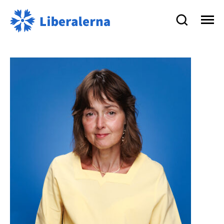
Liberalerna
på
Åland