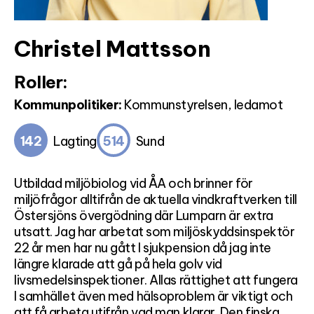
Christel Mattsson
Roller:
Kommunpolitiker:
Kommunstyrelsen, ledamot
142
Lagting
514
Sund
Utbildad miljöbiolog vid ÅA och brinner för
miljöfrågor alltifrån de aktuella vindkraftverken till
Östersjöns övergödning där Lumparn är extra
utsatt. Jag har arbetat som miljöskyddsinspektör
22 år men har nu gått I sjukpension då jag inte
längre klarade att gå på hela golv vid
livsmedelsinspektioner. Allas rättighet att fungera
I samhället även med hälsoproblem är viktigt och
att få arbeta utifrån vad man klarar. Den finska