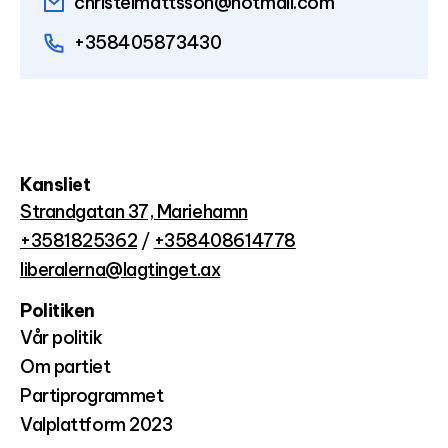
christelmattsson@hotmail.com
+358405873430
Kansliet
Strandgatan 37, Mariehamn
+3581825362
/
+358408614778
liberalerna@lagtinget.ax
Politiken
Vår politik
Om partiet
Partiprogrammet
Valplattform 2023