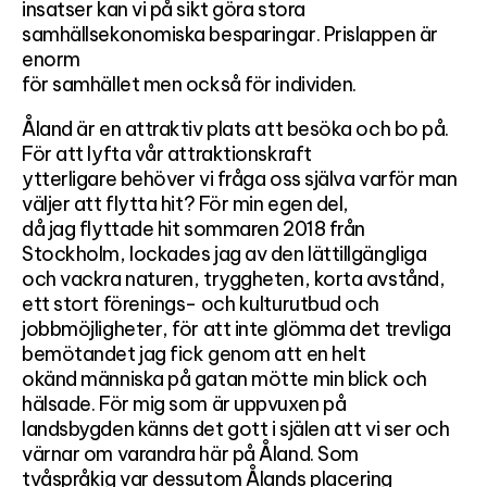
insatser kan vi på sikt göra stora
samhällsekonomiska besparingar. Prislappen är
enorm
för samhället men också för individen.
Åland är en attraktiv plats att besöka och bo på.
För att lyfta vår attraktionskraft
ytterligare behöver vi fråga oss själva varför man
väljer att flytta hit? För min egen del,
då jag flyttade hit sommaren 2018 från
Stockholm, lockades jag av den lättillgängliga
och vackra naturen, tryggheten, korta avstånd,
ett stort förenings- och kulturutbud och
jobbmöjligheter, för att inte glömma det trevliga
bemötandet jag fick genom att en helt
okänd människa på gatan mötte min blick och
hälsade. För mig som är uppvuxen på
landsbygden känns det gott i själen att vi ser och
värnar om varandra här på Åland. Som
tvåspråkig var dessutom Ålands placering