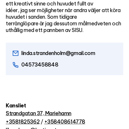
ett kreativt sinne och huvudet fullt av
idéer, jag ser möjligheter när andra väljer att köra
huvudet i sanden. Som tidigare
terränglöpare är jag dessutom målmedveten och
uthållig med ett pannben av SISU.
linda.strandenholm@gmail.com
04573458848
Kansliet
Strandgatan 37, Mariehamn
+3581825362
/
+358408614778