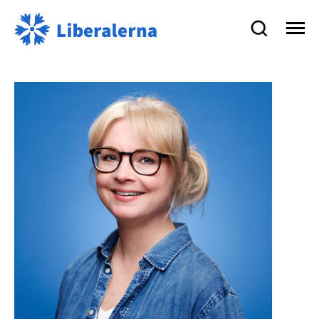
Liberalerna
på
Åland